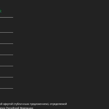
R
ой офертой (публичным предложением), определяемой
екса Российской Федерации.