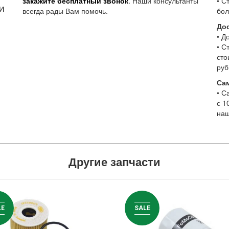
закажите бесплатный звонок
. Наши консультанты
• С
и
всегда рады Вам помочь.
бол
До
• Д
• С
сто
руб
Са
• С
с 1
наш
Другие запчасти
LE
SALE