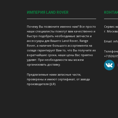
ИМПЕРИЯ LAND ROVER
КОНТА
Почему Вы позвоните именно нам? Все просто
Сервис-м
наши специалисты помогут вам качественно и
г. Москва
быстро подобрать необходимые запчасти и
аксессуары для Вашего Land Rover, Range
Email: in
Rover, а наличие большого ассортимента на
складе гарантирует Вам то, что Вы получите их
Телефон
в кратчайшие сроки, наши цены Вас приятно
+7 (926) 0
удивят. При необходимости мы можем
организовать доставку.
Предлагаемые нами запасные части,
проверены и имеют сертификат, от завода
производителя (JLR).