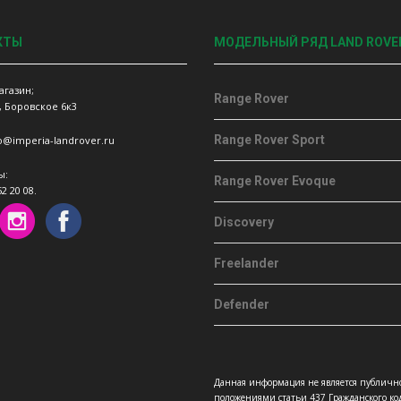
КТЫ
МОДЕЛЬНЫЙ РЯД LAND ROVE
агазин;
Range Rover
, Боровское 6к3
Range Rover Sport
fo@imperia-landrover.ru
ы:
Range Rover Evoque
52 20 08.
Discovery
Freelander
Defender
Данная информация не является публичн
положениями статьи 437 Гражданского код