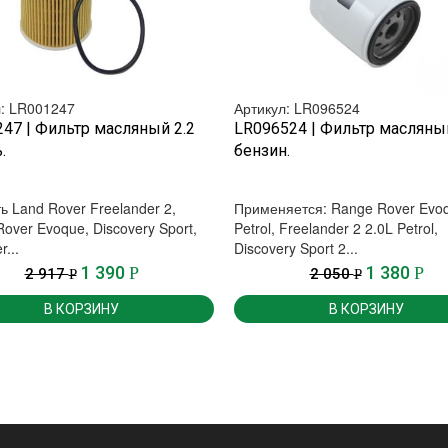
л: LR001247
Артикул: LR096524
БЫСТРЫЙ ПРОСМОТР
БЫСТРЫЙ ПРОСМОТР
47 | Фильтр масляный 2.2
LR096524 | Фильтр масляный
.
бензин.
ь Land Rover Freelander 2,
Применяется: Range Rover Evoq
over Evoque, Discovery Sport,
Petrol, Freelander 2 2.0L Petrol,
...
Discovery Sport 2...
1 390
1 380
Р
Р
2 917
2 050
Р
Р
В КОРЗИНУ
В КОРЗИНУ