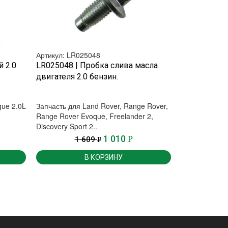
Артикул: LR025048
Артикул: LR0
БЫСТРЫЙ ПРОСМОТР
БЫ
 2.0
LR025048 | Пробка слива масла
LR004304 | 
двигателя 2.0 бензин.
двигателя 2
ue 2.0L
Запчасть для Land Rover, Range Rover,
Запчасть для 
Range Rover Evoque, Freelander 2,
Range Rover E
Discovery Sport 2..
Discovery Spor
1 010
Р
1 609
Р
В КОРЗИНУ