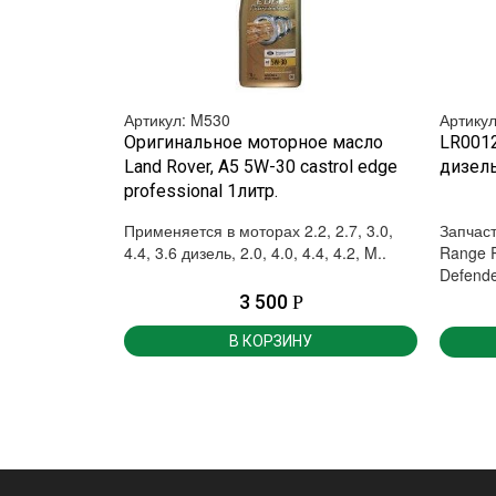
Артикул: M530
Артику
БЫСТРЫЙ ПРОСМОТР
Оригинальное моторное масло
LR0012
Land Rover, A5 5W-30 castrol edge
дизель
professional 1литр.
Применяется в моторах 2.2, 2.7, 3.0,
Запчаст
4.4, 3.6 дизель, 2.0, 4.0, 4.4, 4.2, M..
Range R
Defender
3 500
Р
В КОРЗИНУ