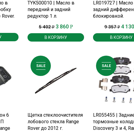
Е
ПОДРОБНЕЕ
ПОДРОБНЕЕ
ло в
TYK500010 | Масло в
LR019727 | Масло
робку
передний и задний
задний дифферен
 Rover.
редуктор 1 л.
блокировкой.
3 860
4 13
Р
5 402
9 357
Р
Р
У
В КОРЗИНУ
В КОРЗИНУ
SALE
SALE
Е
ПОДРОБНЕЕ
ПОДРОБНЕЕ
он 6
Щетка стеклоочистителя
LR055455 | Задни
ПП
лобового стекла Range
тормозные колод
Range
Rover до 2012 г.
Discovery 3 и 4, R