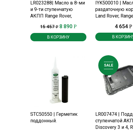
ПОДРОБНЕЕ
ПОДРОБНЕ
LR023288| Масло в 8-ми
IYK500010 | Мас
и 9-ти ступенчатую
раздаточную ко
АКПП Range Rover,
Land Rover, Range
Evoque.
8 890
4 654
Р
Р
15 457
Р
В КОРЗИН
В КОРЗИНУ
SALE
ПОДРОБНЕЕ
ПОДРОБНЕ
STC50550 | Герметик
LR007474 | Подд
поддонный.
ступенчатой АК
Discovery 3 и 4, 