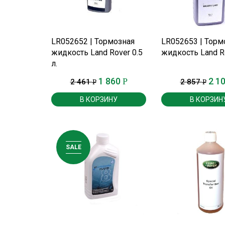
ПОДРОБНЕЕ
ПОДРОБНЕ
LR052652 | Тормозная
LR052653 | Торм
жидкость Land Rover 0.5
жидкость Land Ro
л.
1 860
2 1
Р
2 461
2 857
Р
Р
В КОРЗИНУ
В КОРЗИН
SALE