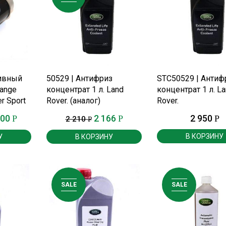
Е
ПОДРОБНЕЕ
ПОДРОБНЕЕ
ливный
50529 | Антифриз
STC50529 | Антиф
ange
концентрат 1 л. Land
концентрат 1 л. L
r Sport
Rover. (аналог)
Rover.
ль.
500
2 166
2 950
Р
Р
Р
2 210
Р
В КОРЗИНУ
У
В КОРЗИНУ
SALE
SALE