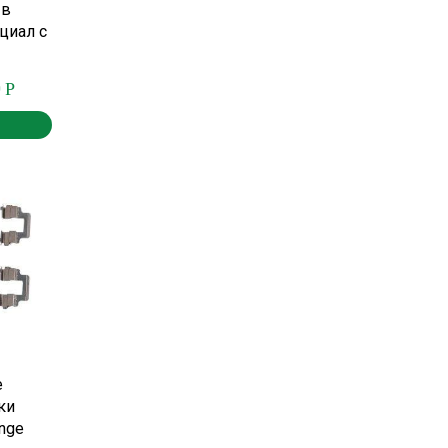
 в
циал с
0
Р
е
ки
ange