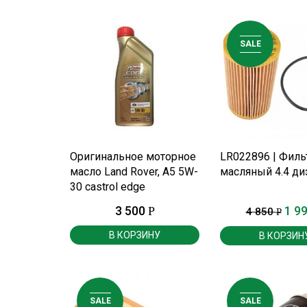
SALE
ПОДРОБНЕЕ
ПОДРОБНЕ
Оригинальное моторное
LR022896 | Филь
масло Land Rover, A5 5W-
масляный 4.4 ди
30 castrol edge
professional 1литр.
3 500
1 9
Р
4 850
Р
В КОРЗИНУ
В КОРЗИН
SALE
SALE