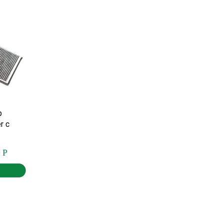
р
r c
0
Р