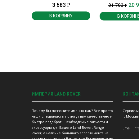
Rover, Range Rove
3 683
20 
Р
31 703
Р
В КОРЗИНУ
В КОРЗИН
ИМПЕРИЯ LAND ROVER
КОНТА
Почему Вы позвоните именно нам? Все просто
Сервис-м
наши специалисты помогут вам качественно и
г. Москва
быстро подобрать необходимые запчасти и
аксессуары для Вашего Land Rover, Range
Email: in
Rover, а наличие большого ассортимента на
складе гарантирует Вам то, что Вы получите их