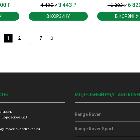
r Sport.
Rover Sport, Range
900
3 443
6 82
Р
Р
4 495
16 003
Р
Р
У
В КОРЗИНУ
В КОРЗИНУ
1
2
7
…
КТЫ
МОДЕЛЬНЫЙ РЯД LAND ROVE
агазин;
Range Rover
, Боровское 6к3
Range Rover Sport
fo@imperia-landrover.ru