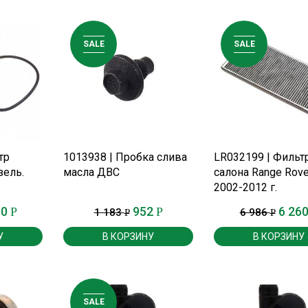
SALE
SALE
Е
ПОДРОБНЕЕ
ПОДРОБНЕЕ
тр
1013938 | Пробка слива
LR032199 | Фильт
зель.
масла ДВС
салона Range Rove
2002-2012 г.
90
952
6 26
Р
Р
1 183
6 986
Р
Р
У
В КОРЗИНУ
В КОРЗИНУ
SALE