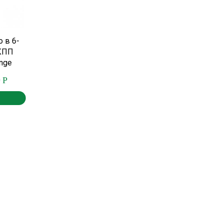
 в 6-
АКПП
ange
0
Р