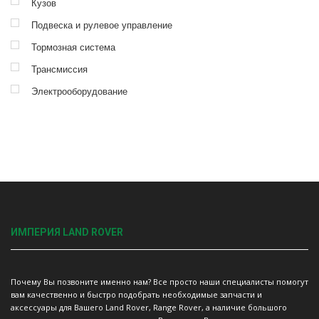
Кузов
Подвеска и рулевое управление
Тормозная система
Трансмиссия
Электрооборудование
ИМПЕРИЯ LAND ROVER
Почему Вы позвоните именно нам? Все просто наши специалисты помогут
вам качественно и быстро подобрать необходимые запчасти и
аксессуары для Вашего Land Rover, Range Rover, а наличие большого