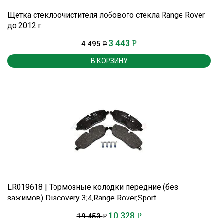
Щетка стеклоочистителя лобового стекла Range Rover
до 2012 г.
3 443
Р
4 495
Р
В КОРЗИНУ
LR019618 | Тормозные колодки передние (без
зажимов) Discovery 3;4,Range Rover,Sport.
10 328
Р
19 453
Р