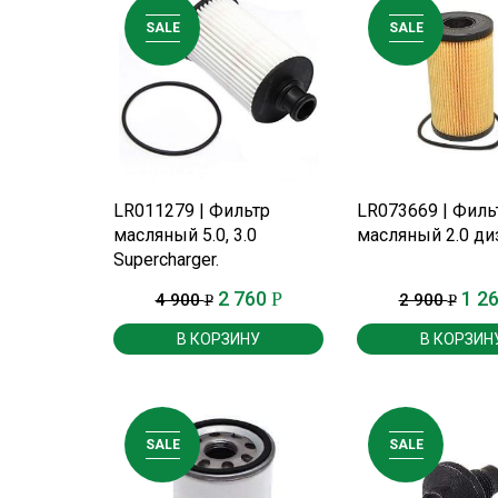
SALE
SALE
ПОДРОБНЕЕ
ПОДРОБНЕ
LR011279 | Фильтр
LR073669 | Филь
масляный 5.0, 3.0
масляный 2.0 ди
Supercharger.
2 760
1 2
Р
4 900
2 900
Р
Р
В КОРЗИНУ
В КОРЗИН
SALE
SALE