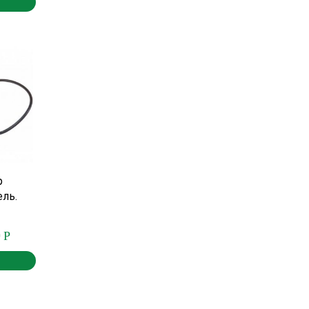
р
ель.
0
Р