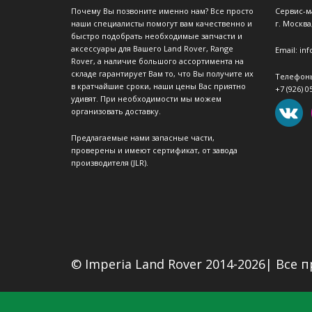
Почему Вы позвоните именно нам? Все просто
Сервис-м
наши специалисты помогут вам качественно и
г. Москва
быстро подобрать необходимые запчасти и
аксессуары для Вашего Land Rover, Range
Email: in
Rover, а наличие большого ассортимента на
складе гарантирует Вам то, что Вы получите их
Телефон
в кратчайшие сроки, наши цены Вас приятно
+7 (926) 0
удивят. При необходимости мы можем
организовать доставку.
Предлагаемые нами запасные части,
проверены и имеют сертификат, от завода
производителя (JLR).
© Imperia Land Rover 2014-2026| Все