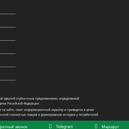
ой офертой (публичным предложением), определяемой
екса Российской Федерации.
е на сайте, носят информационный характер и приводятся в целях
очной стоимостью товаров и формирования интереса у потребителей
ратный звонок
Telegram
Маршрут