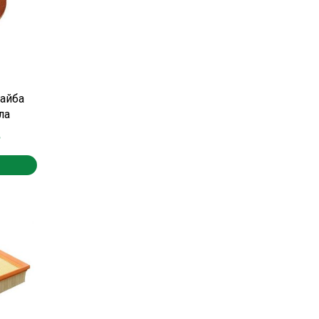
айба
ла
Р