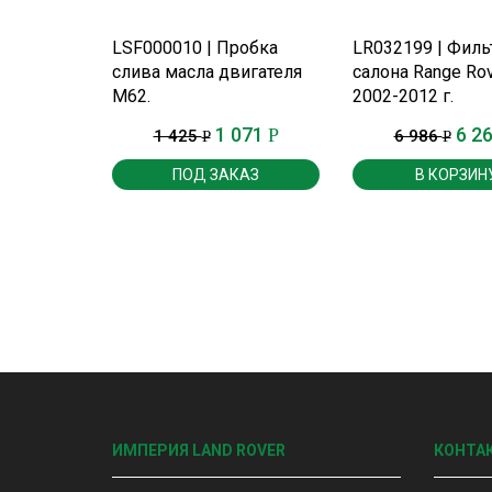
ПОДРОБНЕЕ
ПОДРОБНЕ
LSF000010 | Пробка
LR032199 | Филь
слива масла двигателя
салона Range Rov
М62.
2002-2012 г.
1 071
6 2
Р
1 425
6 986
Р
Р
ПОД ЗАКАЗ
В КОРЗИН
ИМПЕРИЯ LAND ROVER
КОНТА