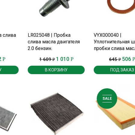
Е
ПОДРОБНЕЕ
ПОДРОБНЕЕ
а слива
LR025048 | Пробка
VYX000040 |
слива масла двигателя
Уплотнительная ш
2.0 бензин.
пробки слива мас
двигателя М62.
2
1 010
506
Р
Р
1 609
645
Р
Р
У
В КОРЗИНУ
ПОД ЗАКАЗ
SALE