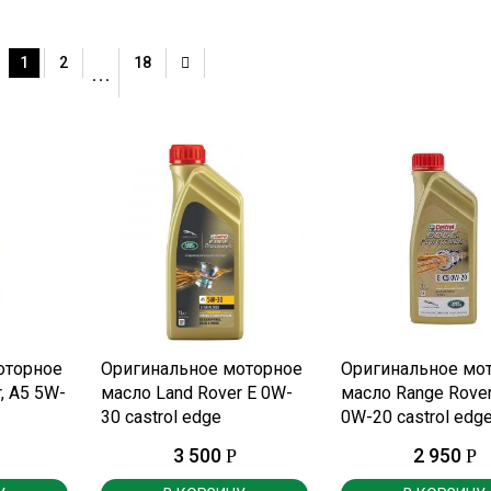
1
2
18
…
Е
ПОДРОБНЕЕ
ПОДРОБНЕЕ
оторное
Оригинальное моторное
Оригинальное мо
, A5 5W-
масло Land Rover E 0W-
масло Range Rove
30 castrol edge
0W-20 castrol edg
р.
professional 1 литр.
professional 1 литр
3 500
2 950
Р
Р