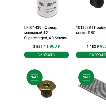
ПОДРОБНЕЕ
ПОДРОБНЕ
LR031439 | Фильтр
1013938 | Пробк
масляный 4.2
масла ДВС
Supercharged, 4.0 бензин.
1 900
95
Р
3 557
1 183
Р
Р
В КОРЗИНУ
В КОРЗИН
SALE
SALE