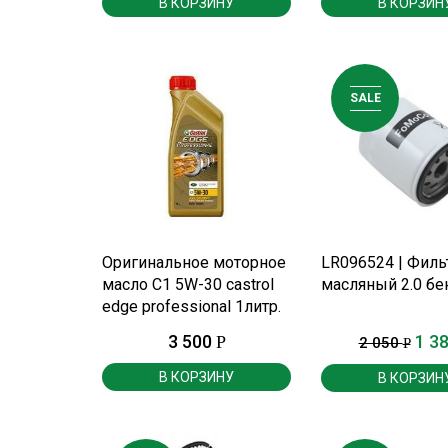
В КОРЗИНУ
В КОРЗИН
SALE
ПОДРОБНЕЕ
ПОДРОБНЕ
Оригинальное моторное
LR096524 | Филь
масло С1 5W-30 castrol
масляный 2.0 бе
edge professional 1литр.
(с PDF фильтром)
3 500
1 3
Р
2 050
Р
В КОРЗИНУ
В КОРЗИН