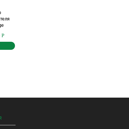
р
теля
ge
г.
0
Р
R