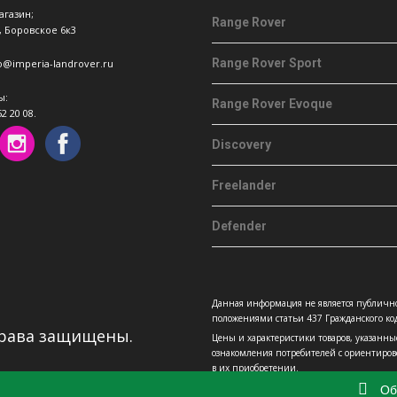
агазин;
Range Rover
, Боровское 6к3
Range Rover Sport
fo@imperia-landrover.ru
ы:
Range Rover Evoque
52 20 08.
Discovery
Freelander
Defender
Данная информация не является публичн
положениями статьи 437 Гражданского код
 права защищены.
Цены и характеристики товаров, указанны
ознакомления потребителей с ориентиров
в их приобретении.
Об