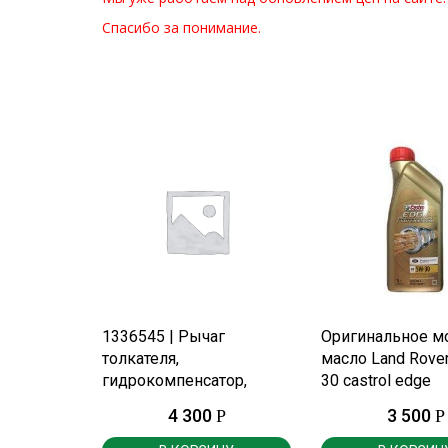
Спасибо за понимание.
ПОДРОБНЕЕ
ПОДРОБНЕ
1336545 | Рычаг
Оригинальное м
толкателя,
масло Land Rover
гидрокомпенсатор,
30 castrol edge
рокер.
professional 1лит
4 300
3 500
Р
Р