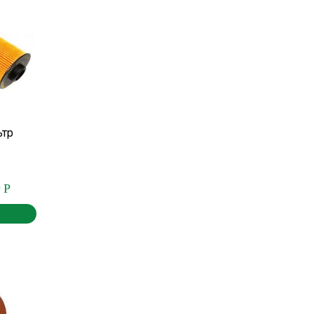
ьтр
0
Р