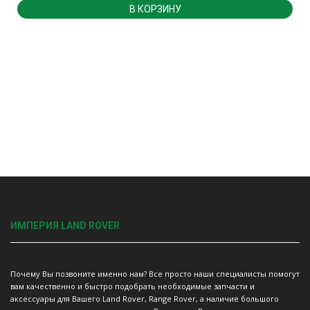
В КОРЗИНУ
ИМПЕРИЯ LAND ROVER
Почему Вы позвоните именно нам? Все просто наши специалисты помогут
вам качественно и быстро подобрать необходимые запчасти и
аксессуары для Вашего Land Rover, Range Rover, а наличие большого