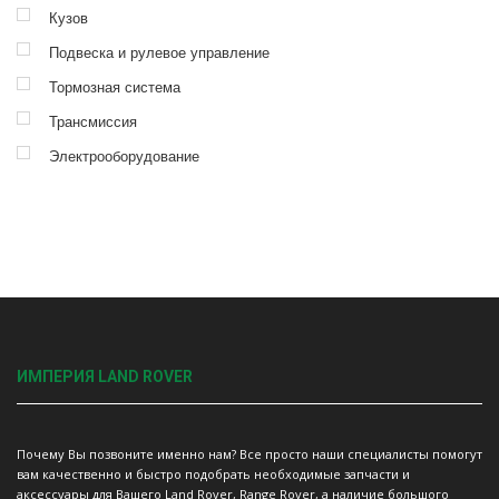
Кузов
Подвеска и рулевое управление
Тормозная система
Трансмиссия
Электрооборудование
ИМПЕРИЯ LAND ROVER
Почему Вы позвоните именно нам? Все просто наши специалисты помогут
вам качественно и быстро подобрать необходимые запчасти и
аксессуары для Вашего Land Rover, Range Rover, а наличие большого