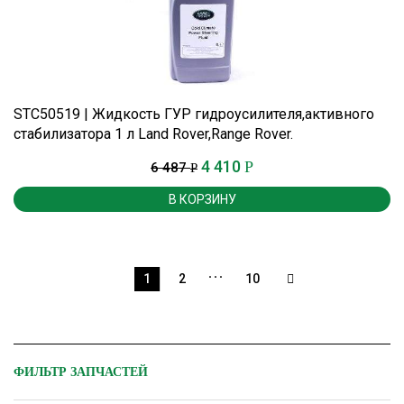
STC50519 | Жидкость ГУР гидроусилителя,активного
стабилизатора 1 л Land Rover,Range Rover.
4 410
Р
6 487
Р
В КОРЗИНУ
…
1
2
10
ФИЛЬТР ЗАПЧАСТЕЙ