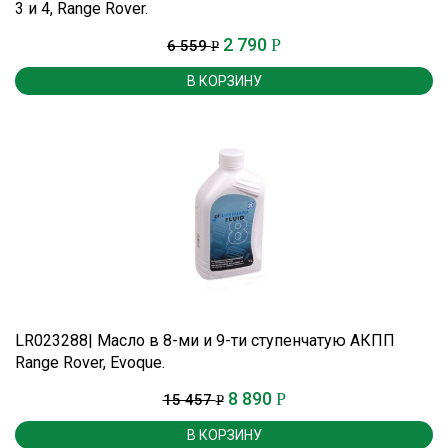
3 и 4, Range Rover.
2 790
Р
6 559
Р
В КОРЗИНУ
LR023288| Масло в 8-ми и 9-ти ступенчатую АКПП
Range Rover, Evoque.
8 890
Р
15 457
Р
В КОРЗИНУ