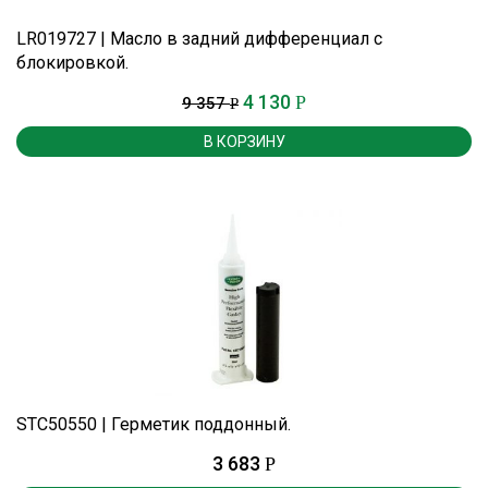
LR019727 | Масло в задний дифференциал с
блокировкой.
4 130
Р
9 357
Р
В КОРЗИНУ
STC50550 | Герметик поддонный.
3 683
Р