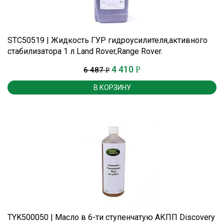
STC50519 | Жидкость ГУР гидроусилителя,активного
стабилизатора 1 л Land Rover,Range Rover.
4 410
Р
6 487
Р
В КОРЗИНУ
TYK500050 | Масло в 6-ти ступенчатую АКПП Discovery