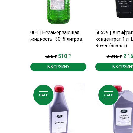
ПОДРОБНЕЕ
ПОДРОБНЕ
001 | Незамерзающая
50529 | Антифри
жидкость -30, 5 литров.
концентрат 1 л. 
Rover. (аналог)
510
2 1
Р
520
2 210
Р
Р
В КОРЗИНУ
В КОРЗИН
SALE
SALE