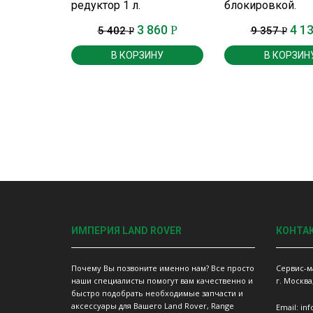
редуктор 1 л.
блокировкой.
3 860
4 1
Р
5 402
9 357
Р
Р
В КОРЗИНУ
В КОРЗИН
ИМПЕРИЯ LAND ROVER
КОНТА
Почему Вы позвоните именно нам? Все просто
Сервис-м
наши специалисты помогут вам качественно и
г. Москва
быстро подобрать необходимые запчасти и
аксессуары для Вашего Land Rover, Range
Email: in