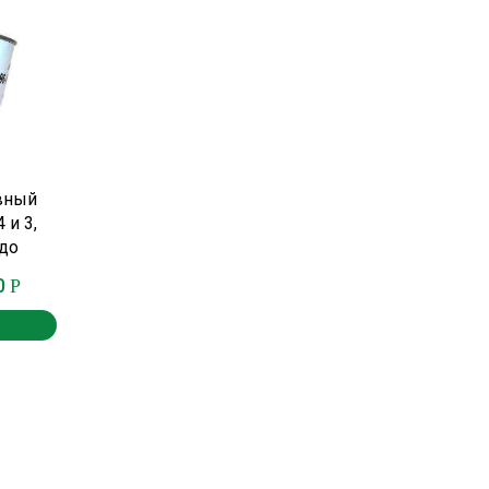
вный
 и 3,
 до
0
Р