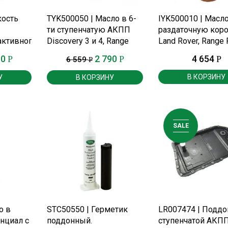
Е
ПОДРОБНЕЕ
ПОДРОБНЕЕ
кость
TYK500050 | Масло в 6-
IYK500010 | Масло
ти ступенчатую АКПП
раздаточную кор
активного
Discovery 3 и 4, Range
Land Rover, Range 
л Land
Rover.
10
2 790
4 654
Р
Р
Р
6 559
Р
.
В КОРЗИНУ
У
В КОРЗИНУ
SALE
Е
ПОДРОБНЕЕ
ПОДРОБНЕЕ
о в
STC50550 | Герметик
LR007474 | Поддо
нциал с
поддонный.
ступенчатой АКП