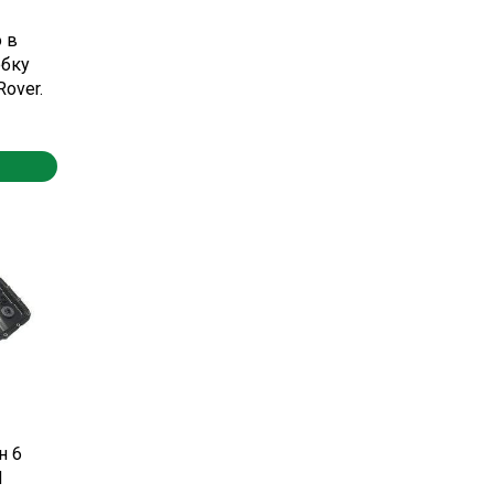
 в
обку
Rover.
н 6
П