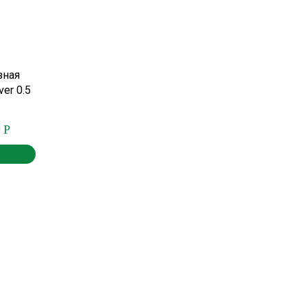
зная
er 0.5
0
Р