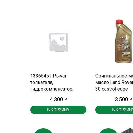
ПОДРОБНЕЕ
ПОДРОБНЕ
1336545 | Рычаг
Оригинальное м
толкателя,
масло Land Rover
гидрокомпенсатор,
30 castrol edge
рокер.
professional 1лит
4 300
3 500
Р
Р
В КОРЗИНУ
В КОРЗИН