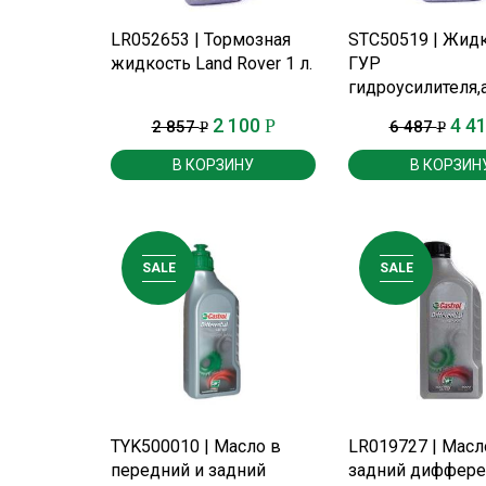
ПОДРОБНЕЕ
ПОДРОБНЕ
LR052653 | Тормозная
STC50519 | Жид
жидкость Land Rover 1 л.
ГУР
гидроусилителя,
стабилизатора 1 
2 100
4 4
Р
2 857
6 487
Р
Р
Rover,Range Rover
В КОРЗИНУ
В КОРЗИН
SALE
SALE
ПОДРОБНЕЕ
ПОДРОБНЕ
TYK500010 | Масло в
LR019727 | Масл
передний и задний
задний диффере