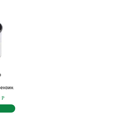
р
бензин.
0
Р