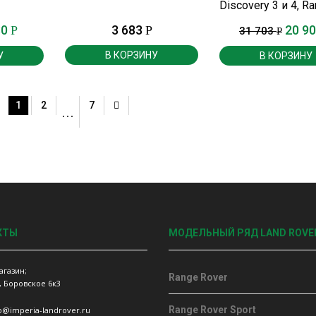
Discovery 3 и 4, R
Rover, Range Rover
30
3 683
20 9
Р
Р
31 703
Р
В КОРЗИНУ
У
В КОРЗИНУ
1
2
7
…
КТЫ
МОДЕЛЬНЫЙ РЯД LAND ROVE
агазин;
Range Rover
, Боровское 6к3
Range Rover Sport
fo@imperia-landrover.ru