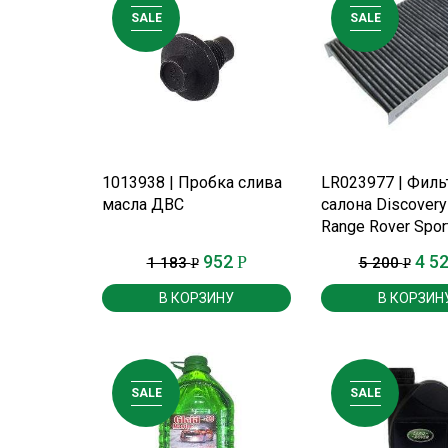
SALE
SALE
ПОДРОБНЕЕ
ПОДРОБНЕ
1013938 | Пробка слива
LR023977 | Филь
масла ДВС
салона Discovery 
Range Rover Spor
2013 г.
952
4 5
Р
1 183
5 200
Р
Р
В КОРЗИНУ
В КОРЗИН
SALE
SALE