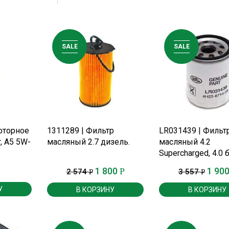
SALE
SALE
Е
ПОДРОБНЕЕ
ПОДРОБНЕЕ
оторное
1311289 | Фильтр
LR031439 | Фильт
, A5 5W-
масляный 2.7 дизель.
масляный 4.2
Supercharged, 4.0 
р.
1 800
1 90
Р
2 574
3 557
Р
Р
У
В КОРЗИНУ
В КОРЗИНУ