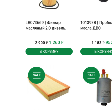
ПОДРОБНЕЕ
ПОДРОБНЕ
LR073669 | Фильтр
1013938 | Пробк
масляный 2.0 дизель.
масла ДВС
1 260
95
Р
2 900
1 183
Р
Р
В КОРЗИНУ
В КОРЗИН
SALE
SALE