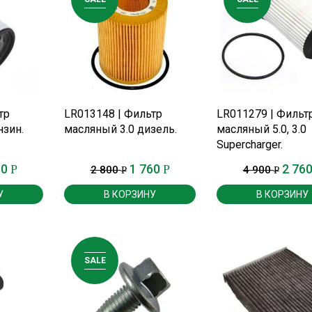
Е
ПОДРОБНЕЕ
ПОДРОБНЕЕ
тр
LR013148 | Фильтр
LR011279 | Фильт
нзин.
масляный 3.0 дизель.
масляный 5.0, 3.0
Supercharger.
80
1 760
2 76
Р
Р
2 800
4 900
Р
Р
У
В КОРЗИНУ
В КОРЗИНУ
SALE