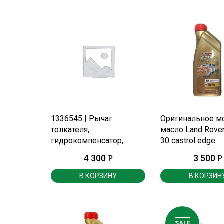
ПОДРОБНЕЕ
ПОДРОБНЕ
1336545 | Рычаг
Оригинальное м
толкателя,
масло Land Rover
гидрокомпенсатор,
30 castrol edge
рокер.
professional 1лит
4 300
3 500
Р
Р
В КОРЗИНУ
В КОРЗИН
SALE