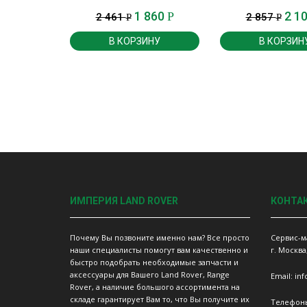
1 860
2 1
Р
2 461
2 857
Р
Р
В КОРЗИНУ
В КОРЗИН
ИМПЕРИЯ LAND ROVER
КОНТА
Почему Вы позвоните именно нам? Все просто
Сервис-м
наши специалисты помогут вам качественно и
г. Москва
быстро подобрать необходимые запчасти и
аксессуары для Вашего Land Rover, Range
Email: in
Rover, а наличие большого ассортимента на
складе гарантирует Вам то, что Вы получите их
Телефон