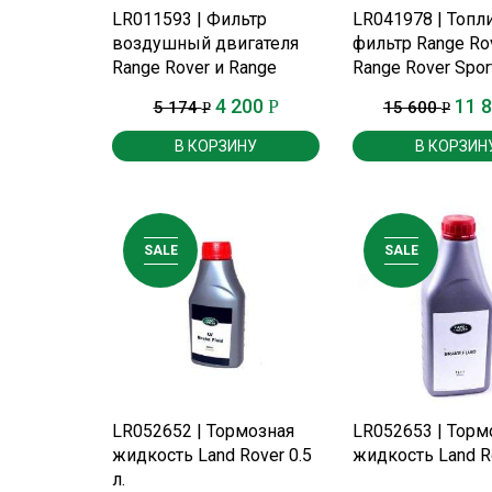
ПОДРОБНЕЕ
ПОДРОБНЕ
LR011593 | Фильтр
LR041978 | Топ
воздушный двигателя
фильтр Range Rov
Range Rover и Range
Range Rover Sport
Rover Sport c 2010 г.
дизель с 2013 г.
4 200
11 
Р
5 174
15 600
Р
Р
В КОРЗИНУ
В КОРЗИН
SALE
SALE
ПОДРОБНЕЕ
ПОДРОБНЕ
LR052652 | Тормозная
LR052653 | Торм
жидкость Land Rover 0.5
жидкость Land Ro
л.