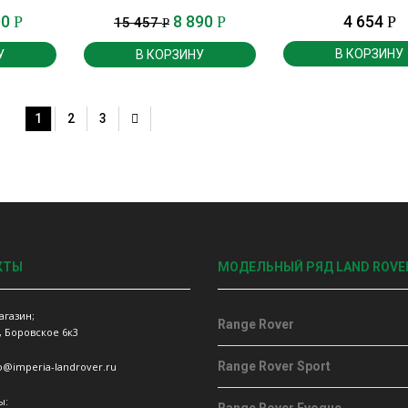
Evoque.
00
8 890
4 654
Р
Р
Р
15 457
Р
В КОРЗИНУ
У
В КОРЗИНУ
1
2
3
КТЫ
МОДЕЛЬНЫЙ РЯД LAND ROVE
агазин;
Range Rover
, Боровское 6к3
Range Rover Sport
fo@imperia-landrover.ru
ы: