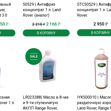
Е
ПОДРОБНЕЕ
ПОДРОБНЕЕ
ливный
50529 | Антифриз
STC50529 | Антиф
er,
концентрат 1 л. Land
концентрат 1 л. L
 3.0
Rover. (аналог)
Rover.
850
2 166
2 950
Р
Р
Р
2 210
Р
В КОРЗИНУ
У
В КОРЗИНУ
SALE
Е
ПОДРОБНЕЕ
ПОДРОБНЕЕ
озная
LR023288| Масло в 8-ми
IYK500010 | Масло
ver 1 л.
и 9-ти ступенчатую
раздаточную кор
АКПП Range Rover,
Land Rover, Range 