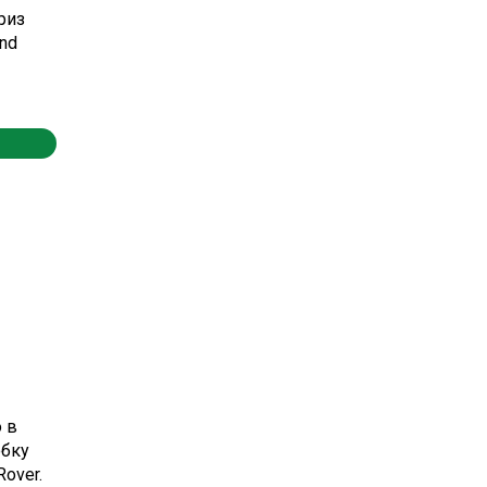
риз
and
 в
обку
Rover.