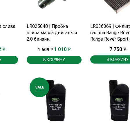
Е
ПОДРОБНЕЕ
ПОДРОБНЕЕ
а слива
LR025048 | Пробка
LR036369 | Фильт
слива масла двигателя
салона Range Rove
2.0 бензин.
Range Rover Sport
г.
2
1 010
7 750
Р
Р
Р
1 609
Р
В КОРЗИНУ
У
В КОРЗИНУ
SALE