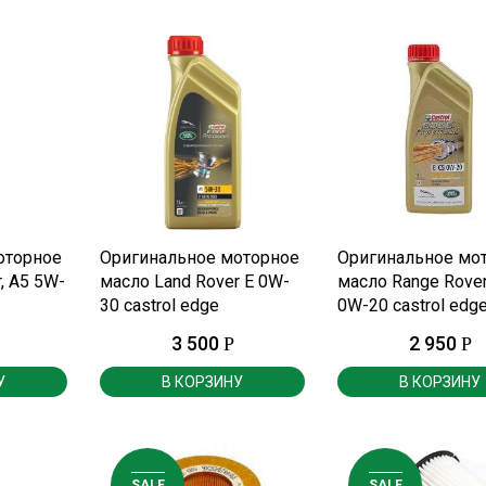
Е
ПОДРОБНЕЕ
ПОДРОБНЕЕ
оторное
Оригинальное моторное
Оригинальное мо
, A5 5W-
масло Land Rover E 0W-
масло Range Rove
30 castrol edge
0W-20 castrol edg
р.
professional 1 литр.
professional 1 литр
3 500
2 950
Р
Р
У
В КОРЗИНУ
В КОРЗИНУ
SALE
SALE