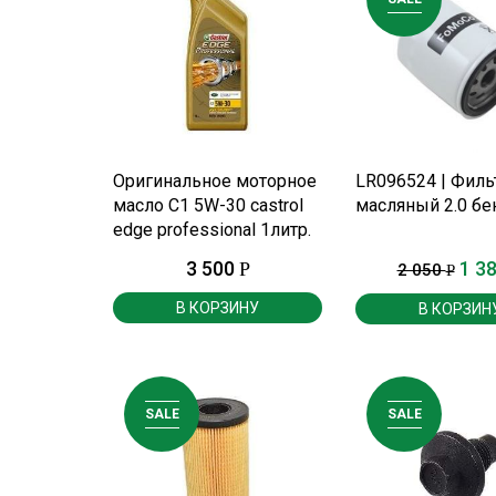
ПОДРОБНЕЕ
ПОДРОБНЕ
Оригинальное моторное
LR096524 | Филь
масло С1 5W-30 castrol
масляный 2.0 бе
edge professional 1литр.
(с PDF фильтром)
3 500
1 3
Р
2 050
Р
В КОРЗИНУ
В КОРЗИН
SALE
SALE