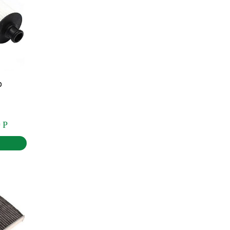
р
0
Р