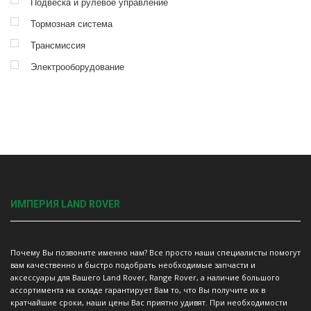
Подвеска и рулевое управление
Тормозная система
Трансмиссия
Электрооборудование
ИМПЕРИЯ LAND ROVER
Почему Вы позвоните именно нам? Все просто наши специалисты помогут
вам качественно и быстро подобрать необходимые запчасти и
аксессуары для Вашего Land Rover, Range Rover, а наличие большого
ассортимента на складе гарантирует Вам то, что Вы получите их в
кратчайшие сроки, наши цены Вас приятно удивят. При необходимости