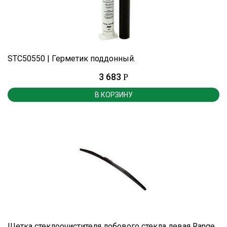
STC50550 | Герметик поддонный.
3 683
Р
В КОРЗИНУ
Щетка стеклоочистителя лобового стекла левая Range