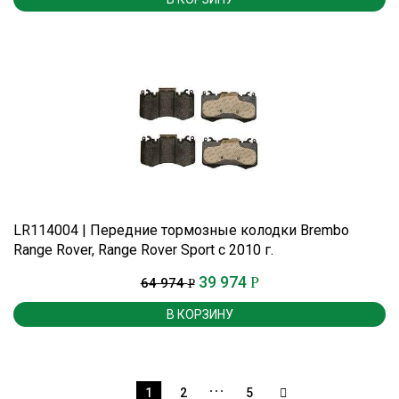
LR114004 | Передние тормозные колодки Brembo
Range Rover, Range Rover Sport c 2010 г.
39 974
Р
64 974
Р
В КОРЗИНУ
…
1
2
5