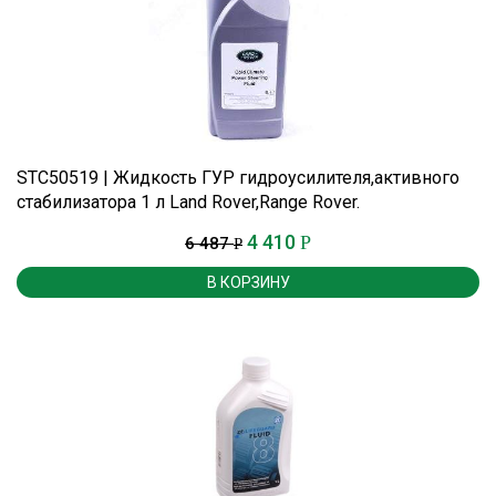
STC50519 | Жидкость ГУР гидроусилителя,активного
стабилизатора 1 л Land Rover,Range Rover.
4 410
Р
6 487
Р
В КОРЗИНУ