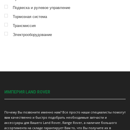
Подвеска и рулевое управление
Тормозная система
Трансмиссия
Электрооборудование
ИМПЕРИЯ LAND ROVER
Почему Вы позвоните именно нам? Все просто наши специалисты помогут
вам качественно и быстро подобрать необходимые запчасти и
аксессуары для Вашего Land Rover, Range Rover, а наличие большого
ассортимента на складе гарантирует Вам то, что Вы получите их в