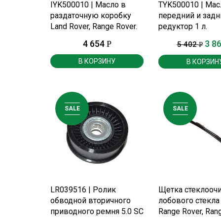
ПОДРОБНЕЕ
ПОДРОБНЕ
IYK500010 | Масло в
TYK500010 | Мас
раздаточную коробку
передний и задн
Land Rover, Range Rover.
редуктор 1 л.
4 654
3 8
Р
5 402
Р
В КОРЗИНУ
В КОРЗИН
SALE
SALE
ПОДРОБНЕЕ
ПОДРОБНЕ
LR039516 | Ролик
Щетка стеклоочи
обводной вторичного
лобового стекла
приводного ремня 5.0 SC
Range Rover, Ran