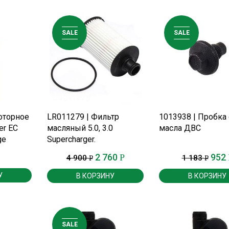
SALE
SALE
Е
ПОДРОБНЕЕ
ПОДРОБНЕЕ
оторное
LR011279 | Фильтр
1013938 | Пробка
er EC
масляный 5.0, 3.0
масла ДВС
ge
Supercharger.
тр.
2 760
952
Р
4 900
1 183
Р
Р
У
В КОРЗИНУ
В КОРЗИНУ
SALE