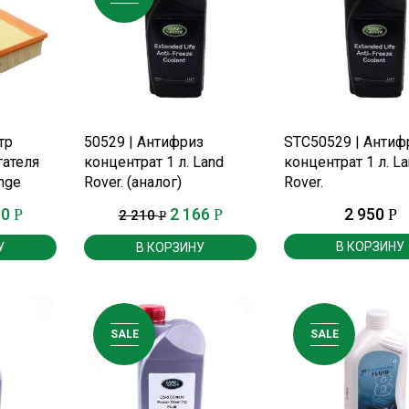
Е
ПОДРОБНЕЕ
ПОДРОБНЕЕ
тр
50529 | Антифриз
STC50529 | Антиф
ателя
концентрат 1 л. Land
концентрат 1 л. L
nge
Rover. (аналог)
Rover.
0 г.
00
2 166
2 950
Р
Р
Р
2 210
Р
В КОРЗИНУ
У
В КОРЗИНУ
SALE
SALE