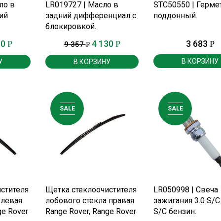
Е
ПОДРОБНЕЕ
ПОДРОБНЕЕ
ло в
LR019727 | Масло в
STC50550 | Герме
ий
задний дифференциал с
поддонный.
блокировкой.
60
4 130
3 683
Р
Р
Р
9 357
Р
В КОРЗИНУ
У
В КОРЗИНУ
SALE
SALE
Е
ПОДРОБНЕЕ
ПОДРОБНЕЕ
стителя
Щетка стеклоочистителя
LR050998 | Свеча
 левая
лобового стекла правая
зажигания 3.0 S/С 
ge Rover
Range Rover, Range Rover
S/C бензин.