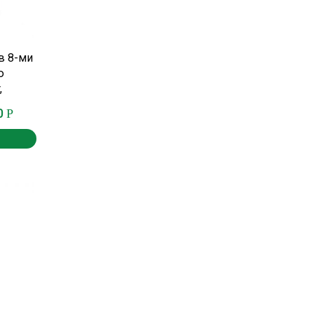
в 8-ми
ю
,
0
Р