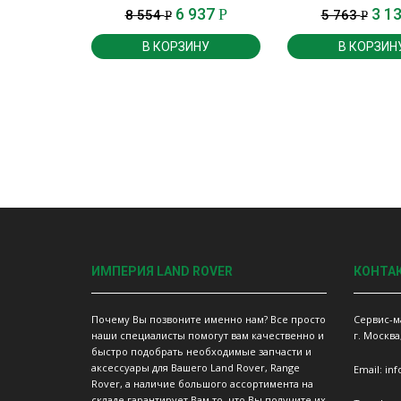
и 3.0 SC
Sport с 2013 г.
6 937
3 1
Р
8 554
5 763
Р
Р
В КОРЗИНУ
В КОРЗИН
ИМПЕРИЯ LAND ROVER
КОНТА
Почему Вы позвоните именно нам? Все просто
Сервис-м
наши специалисты помогут вам качественно и
г. Москва
быстро подобрать необходимые запчасти и
аксессуары для Вашего Land Rover, Range
Email: in
Rover, а наличие большого ассортимента на
складе гарантирует Вам то, что Вы получите их