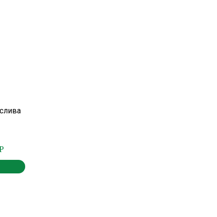
 слива
Р