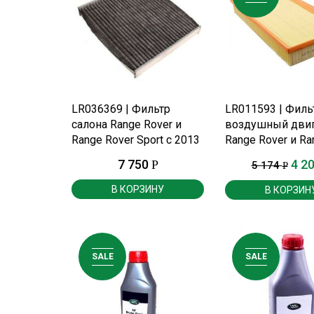
ПОДРОБНЕЕ
ПОДРОБНЕ
LR036369 | Фильтр
LR011593 | Филь
салона Range Rover и
воздушный двиг
Range Rover Sport c 2013
Range Rover и Ra
г.
Rover Sport c 201
7 750
4 2
Р
5 174
Р
В КОРЗИНУ
В КОРЗИН
SALE
SALE