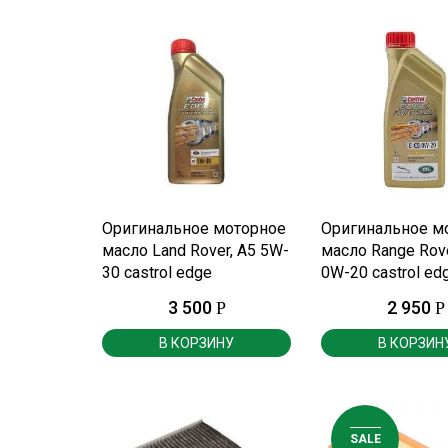
ПОДРОБНЕЕ
ПОДРОБНЕ
Оригинальное моторное
Оригинальное м
масло Land Rover, A5 5W-
масло Range Rov
30 castrol edge
0W-20 castrol ed
professional 1литр.
professional 1 ли
3 500
2 950
Р
Р
В КОРЗИНУ
В КОРЗИН
SALE