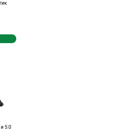
тик
и 5.0