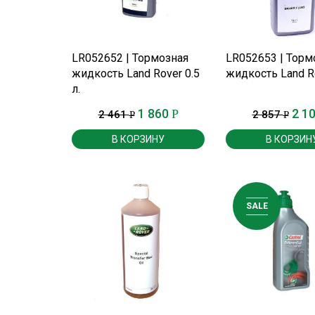
ПОДРОБНЕЕ
ПОДРОБНЕ
LR052652 | Тормозная
LR052653 | Торм
жидкость Land Rover 0.5
жидкость Land Ro
л.
1 860
2 1
Р
2 461
2 857
Р
Р
В КОРЗИНУ
В КОРЗИН
SALE