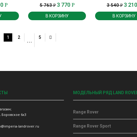
Sport с 2013 г.
30
3 770
3 21
Р
Р
5 763
3 540
Р
Р
У
В КОРЗИНУ
В КОРЗИНУ
1
2
5
…
КТЫ
МОДЕЛЬНЫЙ РЯД LAND ROVE
агазин;
Range Rover
, Боровское 6к3
Range Rover Sport
fo@imperia-landrover.ru