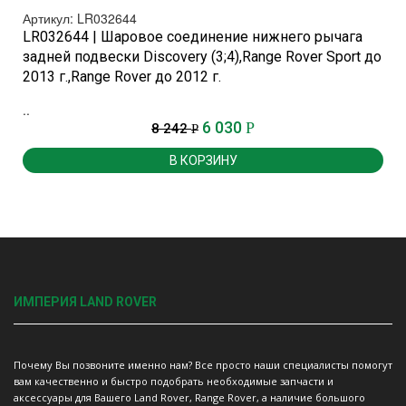
Артикул: LR032644
LR032644 | Шаровое соединение нижнего рычага
задней подвески Discovery (3;4),Range Rover Sport до
2013 г.,Range Rover до 2012 г.
..
6 030
Р
8 242
Р
В КОРЗИНУ
ИМПЕРИЯ LAND ROVER
Почему Вы позвоните именно нам? Все просто наши специалисты помогут
вам качественно и быстро подобрать необходимые запчасти и
аксессуары для Вашего Land Rover, Range Rover, а наличие большого