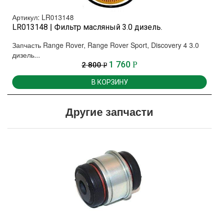
Артикул: LR013148
LR013148 | Фильтр масляный 3.0 дизель.
Запчасть Range Rover, Range Rover Sport, Discovery 4 3.0
дизель...
1 760
Р
2 800
Р
В КОРЗИНУ
Другие запчасти
.