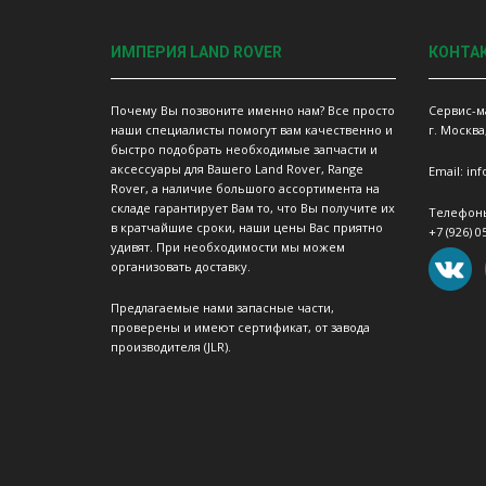
ИМПЕРИЯ LAND ROVER
КОНТА
Почему Вы позвоните именно нам? Все просто
Сервис-м
наши специалисты помогут вам качественно и
г. Москва
быстро подобрать необходимые запчасти и
аксессуары для Вашего Land Rover, Range
Email: in
Rover, а наличие большого ассортимента на
складе гарантирует Вам то, что Вы получите их
Телефон
в кратчайшие сроки, наши цены Вас приятно
+7 (926) 0
удивят. При необходимости мы можем
организовать доставку.
Предлагаемые нами запасные части,
проверены и имеют сертификат, от завода
производителя (JLR).