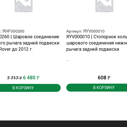
л: RHF000260
Артикул: RYV000010
БЫСТРЫЙ ПРОСМОТР
БЫСТРЫЙ ПРОСМОТР
0260 | Шаровое соединение
RYV000010 | Стопорное кол
го рычага задней подвески
шарового соединения нижн
Rover до 2012 г.
рычага задней подвески
..
6 480
608
Р
Р
7 717
Р
В КОРЗИНУ
В КОРЗИНУ