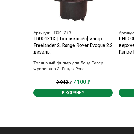
Артикул: LR001313
Артику
БЫСТРЫЙ ПРОСМОТР
LR001313 | Топливный фильтр
RHF00
Freelander 2, Range Rover Evoque 2.2
верхне
дизель.
Range 
Топливный фильтр для Ленд Ровер
..
Фрилендер 2, Рендж Рове..
7 100
Р
9 948
Р
В КОРЗИНУ