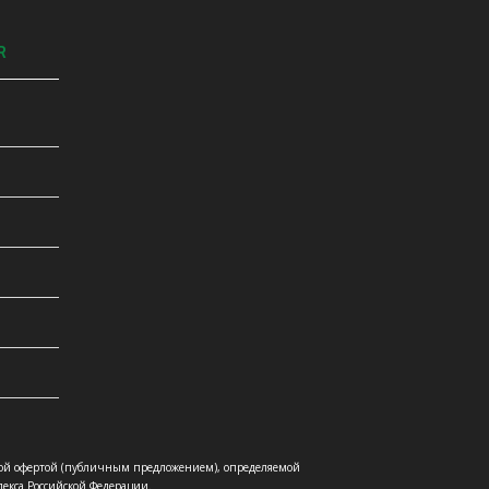
R
ой офертой (публичным предложением), определяемой
екса Российской Федерации.