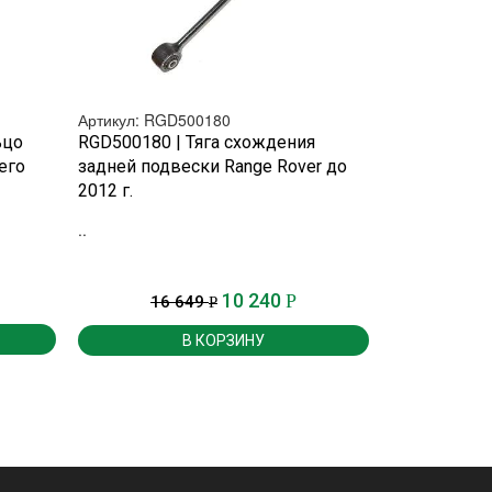
Артикул: RGD500180
Артикул: RBK
БЫСТРЫЙ ПРОСМОТР
БЫ
ьцо
RGD500180 | Тяга схождения
RBK500210 
его
задней подвески Range Rover до
продольног
2012 г.
подвески Ra
..
....
10 240
Р
16 649
7
Р
В КОРЗИНУ