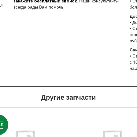
закажите бесплатный звонок
. Наши консультанты
• С
и
всегда рады Вам помочь.
бол
До
• Д
• С
сто
руб
Са
• С
с 1
наш
Другие запчасти
LE