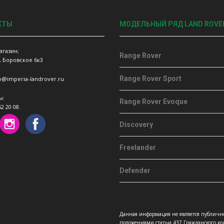
КТЫ
МОДЕЛЬНЫЙ РЯД LAND ROVE
агазин;
Range Rover
, Боровское 6к3
Range Rover Sport
fo@imperia-landrover.ru
ы:
Range Rover Evoque
52 20 08.
Discovery
Freelander
Defender
Данная информация не является публичн
положениями статьи 437 Гражданского код