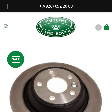
Закрыть
+7(926) 052 20 08
Сейчас сотрудники
не в офисе. Хотите, в выбранное
время мы сами Вам перезвоним?
SALE
в
Жду звонка!
Нажимая на кнопку "
Жду звонка!
", я даю свое
согласие на обработку персональных данных и
принимаю
условия соглашения