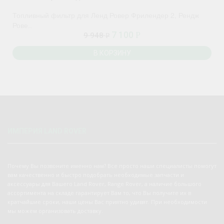
Топливный фильтр для Ленд Ровер Фрилендер 2, Рендж
Рове..
7 100
Р
9 948
Р
В КОРЗИНУ
ИМПЕРИЯ LAND ROVER
Почему Вы позвоните именно нам? Все просто наши специалисты помогут
вам качественно и быстро подобрать необходимые запчасти и
аксессуары для Вашего Land Rover, Range Rover, а наличие большого
ассортимента на складе гарантирует Вам то, что Вы получите их в
кратчайшие сроки, наши цены Вас приятно удивят. При необходимости
мы можем организовать доставку.