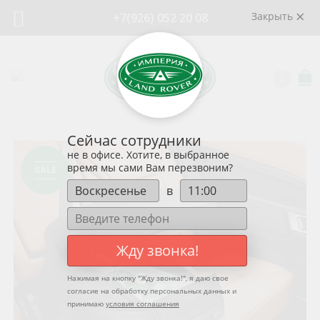
Закрыть
+7(926) 052 20 08
Сейчас сотрудники
не в офисе. Хотите, в выбранное
время мы сами Вам перезвоним?
SALE
в
Жду звонка!
Нажимая на кнопку "
Жду звонка!
", я даю свое
согласие на обработку персональных данных и
принимаю
условия соглашения