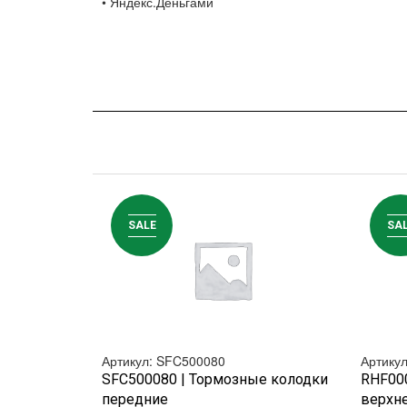
• Яндекс.Деньгами
SALE
SA
Артикул: SFC500080
Артику
БЫСТРЫЙ ПРОСМОТР
SFC500080 | Тормозные колодки
RHF00
передние
верхне