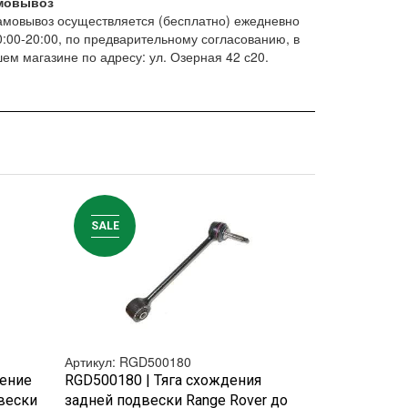
мовывоз
амовывоз осуществляется (бесплатно) ежедневно
0:00-20:00, по предварительному согласованию, в
ем магазине по адресу: ул. Озерная 42 с20.
SALE
SALE
Артикул: RGD500180
Артикул: LR0
БЫСТРЫЙ ПРОСМОТР
БЫ
нение
RGD500180 | Тяга схождения
LR030048 | 
вески
задней подвески Range Rover до
задней подв