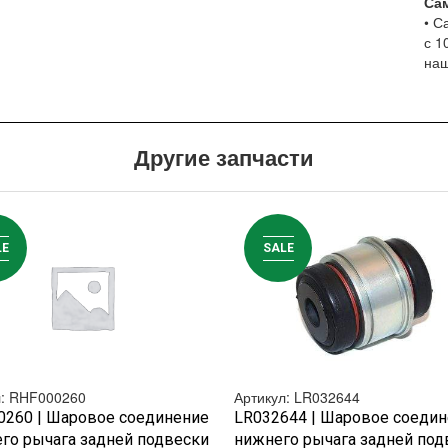
Са
• С
с 1
наш
Другие запчасти
LE
SALE
л: RHF000260
Артикул: LR032644
БЫСТРЫЙ ПРОСМОТР
БЫСТРЫЙ ПРОСМОТР
0260 | Шаровое соединение
LR032644 | Шаровое соеди
го рычага задней подвески
нижнего рычага задней под