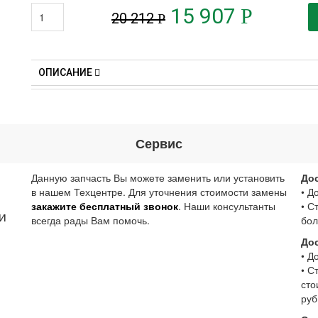
15 907
Р
20 212
Р
ОПИСАНИЕ
Сервис
Данную запчасть Вы можете заменить или установить
До
в нашем Техцентре. Для уточнения стоимости замены
• Д
закажите бесплатный звонок
. Наши консультанты
• С
и
всегда рады Вам помочь.
бол
До
• Д
• С
сто
руб