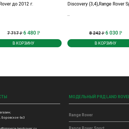
Rover до 2012 г.
Discovery (3;4),Range Rover S
2013 г.,Range Rover до 2012 г
..
6 480
6 030
Р
Р
7 717
8 242
Р
Р
В КОРЗИНУ
В КОРЗИНУ
КТЫ
МОДЕЛЬНЫЙ РЯД LAND ROVE
агазин;
Range Rover
, Боровское 6к3
Range Rover Sport
fo@imperia-landrover.ru