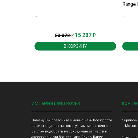
Range 
..
..
15 287
Р
23 873
Р
В КОРЗИНУ
ИМПЕРИЯ LAND ROVER
КОНТА
Почему Вы позвоните именно нам? Все просто
Сервис-м
наши специалисты помогут вам качественно и
г. Москва
быстро подобрать необходимые запчасти и
аксессуары для Вашего Land Rover, Range
Email: in