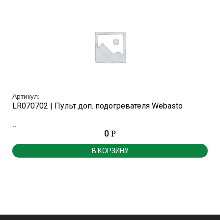
Артикул:
LR070702 | Пульт доп. подогревателя Webasto
..
.
0
Р
В КОРЗИНУ