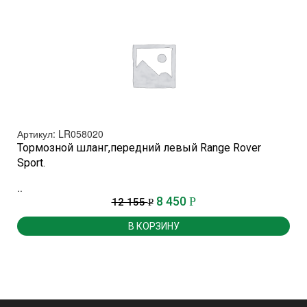
Артикул: LR058020
Тормозной шланг,передний левый Range Rover
Sport.
.
..
8 450
Р
12 155
Р
В КОРЗИНУ