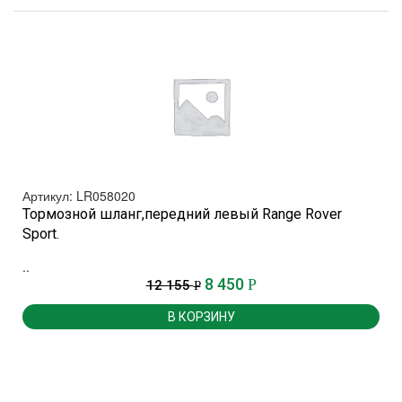
Артикул: LR058020
Тормозной шланг,передний левый Range Rover
Sport.
.
..
8 450
Р
12 155
Р
В КОРЗИНУ