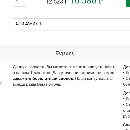
10 580
Р
12 523
Р
ОПИСАНИЕ
Сервис
Данную запчасть Вы можете заменить или установить
До
в нашем Техцентре. Для уточнения стоимости замены
• Д
закажите бесплатный звонок
. Наши консультанты
• С
и
всегда рады Вам помочь.
бол
До
• Д
• С
сто
руб
Са