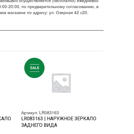
амовывоз осуществляется (бесплатно) ежедневно
0:00-20:00, по предварительному согласованию, в
ем магазине по адресу: ул. Озерная 42 с20.
SALE
SALE
Артикул: LR083163
Артикул: LR0
БЫСТРЫЙ ПРОСМОТР
БЫ
КАЛО
LR083163 | НАРУЖНОЕ ЗЕРКАЛО
LR083170 |
ЗАДНЕГО ВИДА
заднего вид