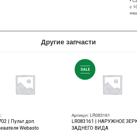
• С
с 1
наш
Другие запчасти
SALE
:
Артикул: LR083161
БЫСТРЫЙ ПРОСМОТР
БЫСТРЫЙ ПРОСМОТР
02 | Пульт доп.
LR083161 | НАРУЖНОЕ ЗЕР
евателя Webasto
ЗАДНЕГО ВИДА