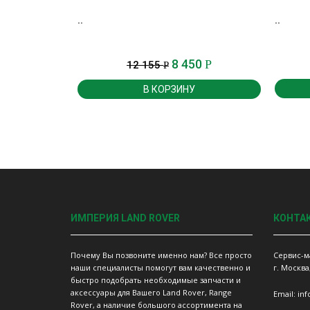
..
..
8 450
Р
12 155
Р
В КОРЗИНУ
ИМПЕРИЯ LAND ROVER
КОНТА
Почему Вы позвоните именно нам? Все просто
Сервис-м
наши специалисты помогут вам качественно и
г. Москва
быстро подобрать необходимые запчасти и
аксессуары для Вашего Land Rover, Range
Email: in
Rover, а наличие большого ассортимента на