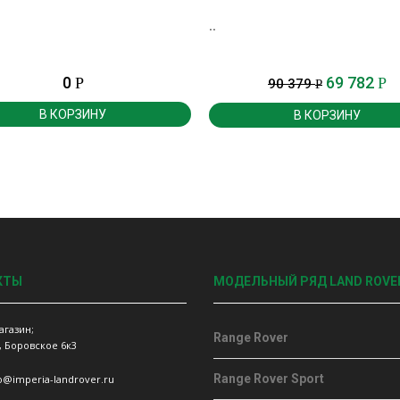
..
0
69 782
Р
Р
90 379
Р
В КОРЗИНУ
В КОРЗИНУ
КТЫ
МОДЕЛЬНЫЙ РЯД LAND ROVE
агазин;
Range Rover
, Боровское 6к3
Range Rover Sport
fo@imperia-landrover.ru