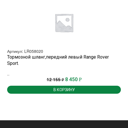
Артикул: LR058020
Тормозной шланг,передний левый Range Rover
Sport.
.
..
8 450
Р
12 155
Р
В КОРЗИНУ