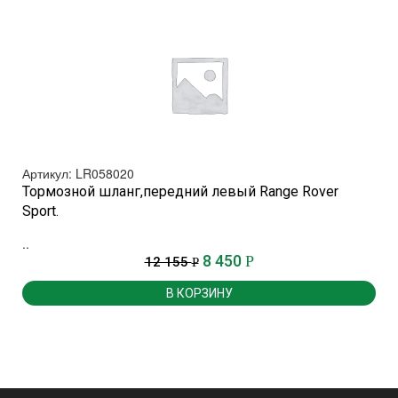
Артикул: LR058020
Тормозной шланг,передний левый Range Rover
Sport.
.
..
8 450
Р
12 155
Р
В КОРЗИНУ