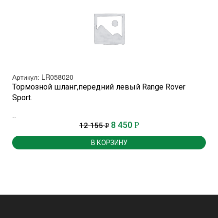
Артикул: LR058020
Тормозной шланг,передний левый Range Rover
Sport.
.
..
8 450
Р
12 155
Р
В КОРЗИНУ