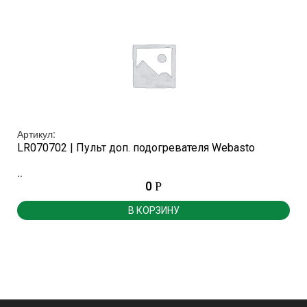
Артикул:
LR070702 | Пульт доп. подогревателя Webasto
..
.
0
Р
В КОРЗИНУ